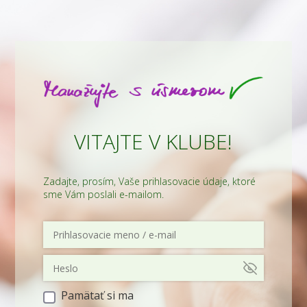
VITAJTE V KLUBE!
Zadajte, prosím, Vaše prihlasovacie údaje, ktoré
sme Vám poslali e-mailom.
Pamätať si ma