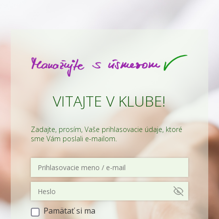
VITAJTE V KLUBE!
Zadajte, prosím, Vaše prihlasovacie údaje, ktoré
sme Vám poslali e-mailom.
Pamätať si ma