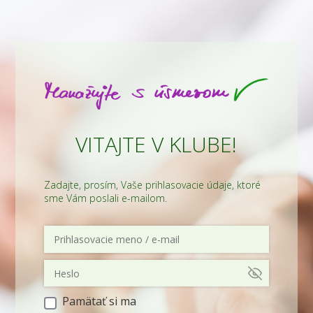
VITAJTE V KLUBE!
Zadajte, prosím, Vaše prihlasovacie údaje, ktoré
sme Vám poslali e-mailom.
Pamätať si ma