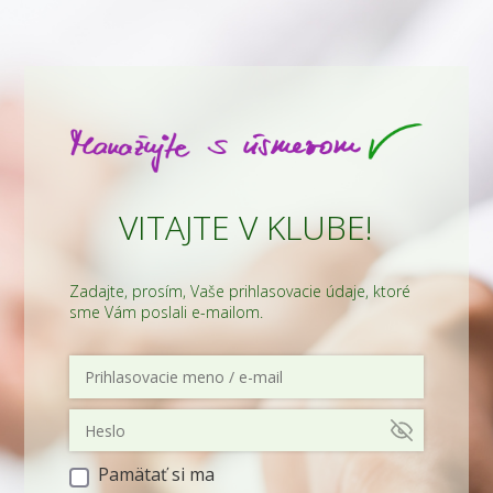
VITAJTE V KLUBE!
Zadajte, prosím, Vaše prihlasovacie údaje, ktoré
sme Vám poslali e-mailom.
Pamätať si ma