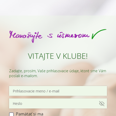
VITAJTE V KLUBE!
Zadajte, prosím, Vaše prihlasovacie údaje, ktoré sme Vám
poslali e-mailom.
Pamätať si ma