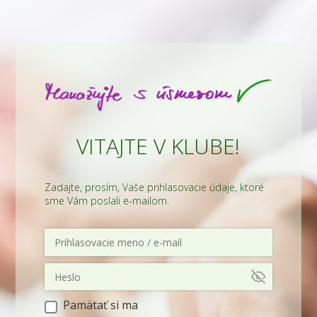
VITAJTE V KLUBE!
Zadajte, prosím, Vaše prihlasovacie údaje, ktoré
sme Vám poslali e-mailom.
Pamätať si ma