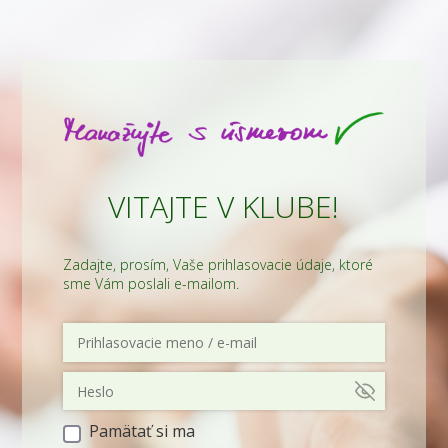
VITAJTE V KLUBE!
Zadajte, prosím, Vaše prihlasovacie údaje, ktoré
sme Vám poslali e-mailom.
Pamätať si ma