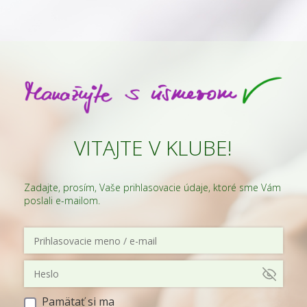
VITAJTE V KLUBE!
Zadajte, prosím, Vaše prihlasovacie údaje, ktoré sme Vám
poslali e-mailom.
Pamätať si ma