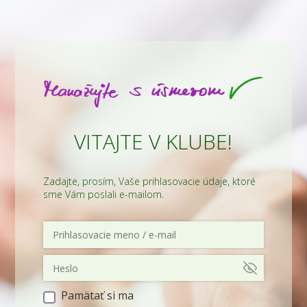
VITAJTE V KLUBE!
Zadajte, prosím, Vaše prihlasovacie údaje, ktoré
sme Vám poslali e-mailom.
Pamätať si ma