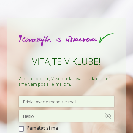
VITAJTE V KLUBE!
Zadajte, prosím, Vaše prihlasovacie údaje, ktoré
sme Vám poslali e-mailom.
Pamätať si ma