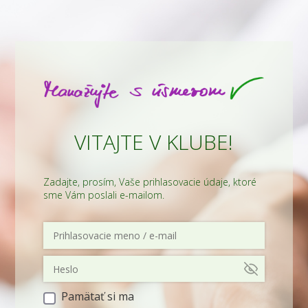
VITAJTE V KLUBE!
Zadajte, prosím, Vaše prihlasovacie údaje, ktoré
sme Vám poslali e-mailom.
Pamätať si ma