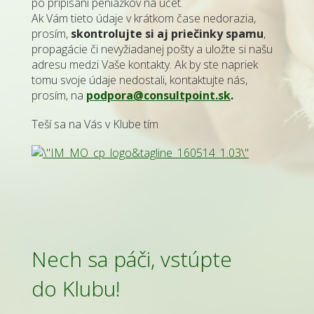
po pripísaní peniažkov na účet.
Ak Vám tieto údaje v krátkom čase nedorazia,
prosím,
skontrolujte si aj priečinky spamu
,
propagácie či nevyžiadanej pošty a uložte si našu
adresu medzi Vaše kontakty. Ak by ste napriek
tomu svoje údaje nedostali, kontaktujte nás,
prosím, na
podpora@consultpoint.sk
.
Teší sa na Vás v Klube tím
Nech sa páči, vstúpte
do Klubu!