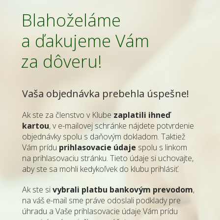
Blahoželáme
a ďakujeme Vám
za dôveru!
Vaša objednávka prebehla úspešne!
Ak ste za členstvo v Klube
zaplatili ihneď
kartou
, v e-mailovej schránke nájdete potvrdenie
objednávky spolu s daňovým dokladom. Taktiež
Vám prídu
prihlasovacie údaje
spolu s linkom
na prihlasovaciu stránku. Tieto údaje si uchovajte,
aby ste sa mohli kedykoľvek do klubu prihlásiť.
Ak ste si
vybrali platbu bankovým prevodom
,
na váš e-mail sme práve odoslali podklady pre
úhradu a Vaše prihlasovacie údaje Vám prídu