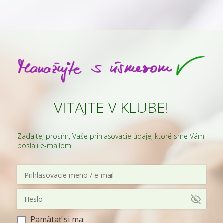
VITAJTE V KLUBE!
Zadajte, prosím, Vaše prihlasovacie údaje, ktoré sme Vám
poslali e-mailom.
Pamätať si ma