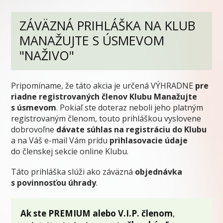
ZÁVÄZNÁ PRIHLÁŠKA NA KLUB
MANAŽUJTE S ÚSMEVOM
"NAŽIVO"
Pripomíname, že táto akcia je určená VÝHRADNE
pre
riadne registrovaných členov Klubu Manažujte
s úsmevom
. Pokiaľ ste doteraz neboli jeho platným
registrovaným členom, touto prihláškou vyslovene
dobrovoľne
dávate súhlas na registráciu do Klubu
a na Váš e-mail Vám prídu
prihlasovacie údaje
do členskej sekcie online Klubu.
Táto prihláška slúži ako záväzná
objednávka
s povinnosťou úhrady
.
Ak ste PREMIUM alebo V.I.P. členom
,