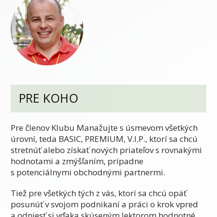
PRE KOHO
Pre členov Klubu Manažujte s úsmevom všetkých
úrovní, teda BASIC, PREMIUM, V.I.P., ktorí sa chcú
stretnúť alebo získať nových priateľov s rovnakými
hodnotami a zmýšľaním, prípadne
s potenciálnymi obchodnými partnermi.
Tiež pre všetkých tých z vás, ktorí sa chcú opäť
posunúť v svojom podnikaní a práci o krok vpred
a odniesť si vďaka skúseným lektorom hodnotné