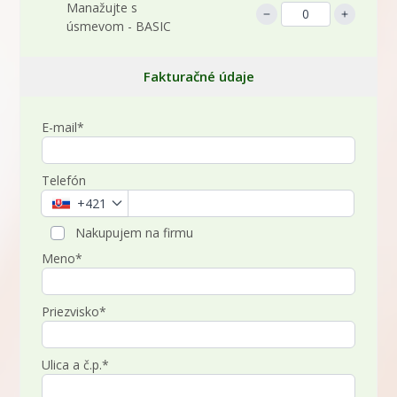
Manažujte s
úsmevom - BASIC
Fakturačné údaje
E-mail*
Telefón
+421
Nakupujem na firmu
Meno*
Priezvisko*
Ulica a č.p.*