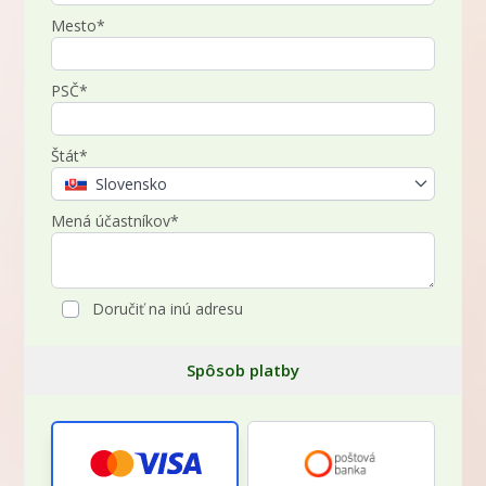
Mesto*
PSČ*
Štát*
Slovensko
Mená účastníkov*
Doručiť na inú adresu
Spôsob platby