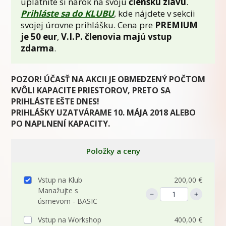
uplatnite si nárok na svoju
členskú zľavu
.
Prihláste sa do KLUBU
, kde nájdete v sekcii
svojej úrovne prihlášku. Cena pre
PREMIUM
je 50 eur
,
V.I.P. členovia majú vstup
zdarma
.
POZOR! ÚČASŤ NA AKCII JE OBMEDZENÝ POČTOM
KVÔLI KAPACITE PRIESTOROV, PRETO SA
PRIHLÁSTE EŠTE DNES!
PRIHLÁŠKY UZATVÁRAME 10. MÁJA 2018 ALEBO
PO NAPLNENÍ KAPACITY.
Položky a ceny
Vstup na Klub
200,00 €
Manažujte s
úsmevom - BASIC
Vstup na Workshop
400,00 €