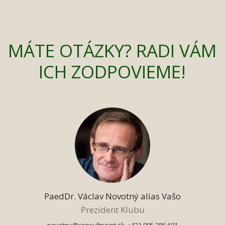
MÁTE OTÁZKY? RADI VÁM
ICH ZODPOVIEME!
PaedDr. Václav Novotný alias Vašo
Prezident Klubu
novotny@consultpoint.sk, +421 905 286 601