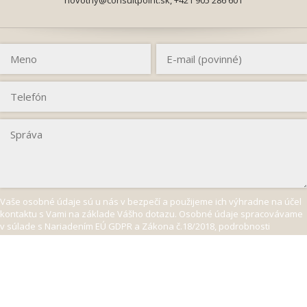
Vaše osobné údaje sú u nás v bezpečí a použijeme ich výhradne na účel
kontaktu s Vami na základe Vášho dotazu. Osobné údaje spracovávame
v súlade s Nariadením EÚ GDPR a Zákona č.18/2018, podrobnosti
o svojich právach sa dozviete na stránke
Zásady spracúvania a ochrany
osobných údajov.
Odoslať