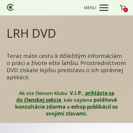
MENU
0
LRH DVD
Teraz máte cestu k dôležitým informáciám
o práci a živote ešte ľahšiu. Prostredníctvom
DVD získate lepšiu predstavu o ich správnej
aplikácii.
Ak ste členom Klubu
V.I.P.
,
prihláste sa
do členskej sekcie
, kde nájdete
poldňové
konzultácie zdarma
a
eshop publikácií so
svojimi zľavami.