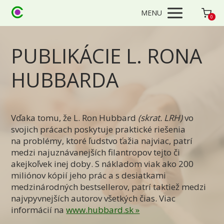
MENU
0
PUBLIKÁCIE L. RONA
HUBBARDA
Vďaka tomu, že L. Ron Hubbard
(skrat. LRH)
vo
svojich prácach poskytuje praktické riešenia
na problémy, ktoré ľudstvo ťažia najviac, patrí
medzi najuznávanejších filantropov tejto či
akejkoľvek inej doby. S nákladom viak ako 200
miliónov kópií jeho prác a s desiatkami
medzinárodných bestsellerov, patrí taktiež medzi
najvpyvnejších autorov všetkých čias. Viac
informácií na
www.hubbard.sk »