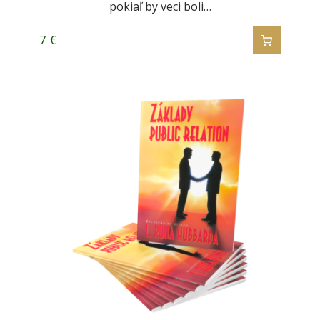
pokiaľ by veci boli…
7
€