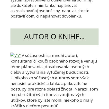
ale dokážete s ním ľahko naplánovať
a zrealizovať aj osobné sny, napr. ak chcete
postaviť dom, či naplánovať dovolenku.
AUTOR O KNIHE...
V súčasnosti sa mnohí autori,
konzultanti či kouči osobného rozvoja venujú
téme plánovania, dosahovania osobných
cieľov a vytvárania vytúženej budúcnosti.
U nikoho zo súčasných autorov som však
nenašiel praktické a ľahko aplikovateľné
postupy pre rôzne oblasti života. Narazil som
na pár užitočných tipov a zaujímavých
útržkov, ktoré by iste mohli niekoho o malý
krôčik v niečom posunúť.