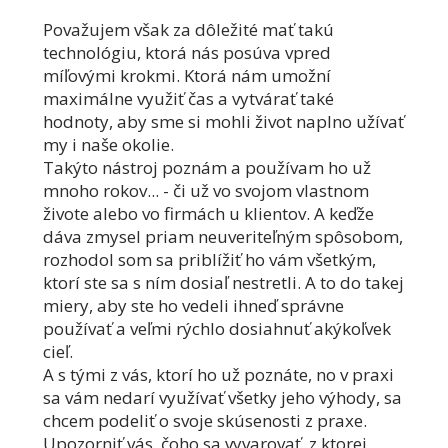
Považujem však za dôležité mať takú
technológiu, ktorá nás posúva vpred
míľovými krokmi. Ktorá nám umožní
maximálne využiť čas a vytvárať také
hodnoty, aby sme si mohli život naplno užívať
my i naše okolie.
Takýto nástroj poznám a používam ho už
mnoho rokov... - či už vo svojom vlastnom
živote alebo vo firmách u klientov. A keďže
dáva zmysel priam neuveriteľným spôsobom,
rozhodol som sa priblížiť ho vám všetkým,
ktorí ste sa s ním dosiaľ nestretli. A to do takej
miery, aby ste ho vedeli ihneď správne
používať a veľmi rýchlo dosiahnuť akýkoľvek
cieľ.
A s tými z vás, ktorí ho už poznáte, no v praxi
sa vám nedarí využívať všetky jeho výhody, sa
chcem podeliť o svoje skúsenosti z praxe.
Upozorniť vás, čoho sa vyvarovať, z ktorej