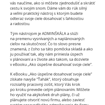
vás naučíme, ako si môžete zjednodušiť a skrátiť
cestu k svojim snom. Dáme vám do rúk silný
a veľmi praktický nástroj s ktorým budete
odteraz svoje ciele dosahovať s ľahkosťou
a radosťou.
Tým nástrojom je ADMINŠKÁLA a slúži
na premenu vysnívaných a naplánovaných
cieľov na skutočnosť. Čo to slovo presne
znamená, z čoho sa táto pomôcka skladá a ako
ju používať tak, aby nám priniesla úspech
v plánovaní a v živote ako takom, sa dozviete
v eBooku „Ako úspešne dosahovať svoje ciele”.
K eBooku „Ako úspešne dosahovať svoje ciele”
získate navyše "Ťahák", ktorý obsahuje
rozsiahly pracovný zošit, ktorý Vás krok
po kroku prevedie celým plánovaním. Môžete
ho využiť na akýkoľvek druh plány, či už
plánujete otvoriť novú firmu, alebo zaviesť
systém spravodlivého odmeňovania do firmy,