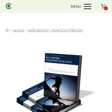
MENU
0
/
obchod
/
NAŠE EBOOKY - PRAKTICKÉ PRÍRUČKY