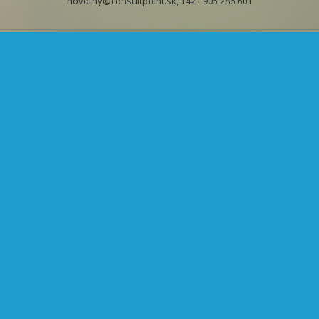
novotny@consultpoint.sk, +421 905 286 601
Vaše osobné údaje sú u nás v bezpečí a použijeme ich výhradne na účel
kontaktu s Vami na základe Vášho dotazu. Osobné údaje spracovávame
v súlade s Nariadením EÚ GDPR a Zákona č.18/2018, podrobnosti
o svojich právach sa dozviete na stránke
Zásady spracúvania a ochrany
osobných údajov.
Odoslať