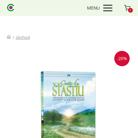
MENU
0
/
obchod
-20%