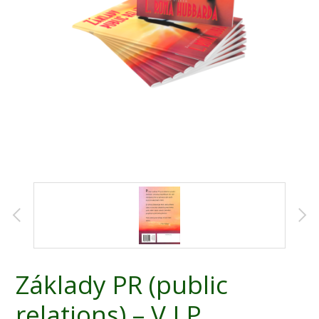
Základy PR (public
relations) – V.I.P.