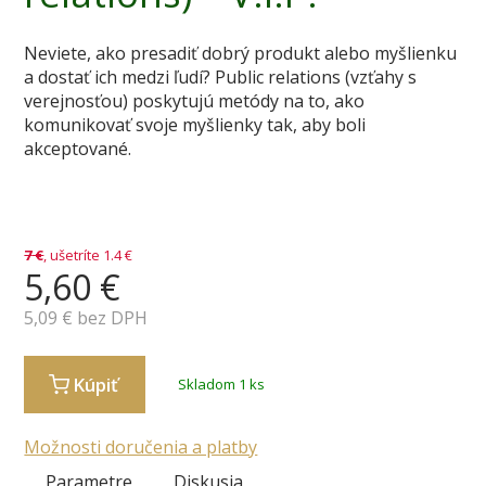
Neviete, ako presadiť dobrý produkt alebo myšlienku
a dostať ich medzi ľudí? Public relations (vzťahy s
verejnosťou) poskytujú metódy na to, ako
komunikovať svoje myšlienky tak, aby boli
akceptované.
7
€
, ušetríte 1.4 €
5,60
€
5,09
€ bez DPH
Kúpiť
Skladom 1 ks
Možnosti doručenia a platby
Parametre
Diskusia