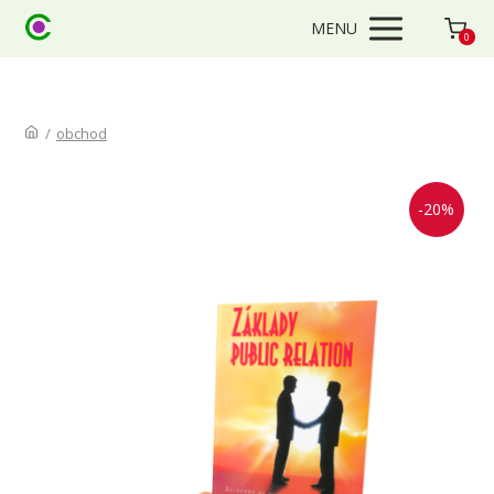
MENU
0
/
obchod
-20%