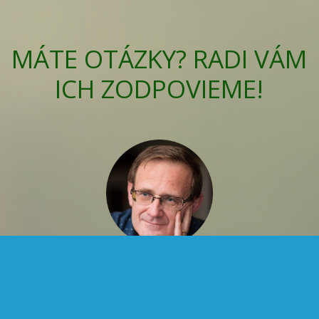
MÁTE OTÁZKY? RADI VÁM
ICH ZODPOVIEME!
PaedDr. Václav Novotný alias Vašo
Prezident Klubu
novotny@consultpoint.sk, +421 905 286 601