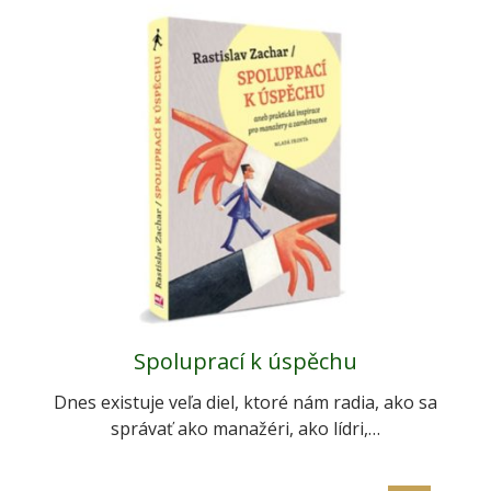
Koniec studenej vojny
Spoluprací k úspěchu
Nebojte sa hovoriť
Väčšina ľudí považuje rozprávanie pred verejnosťou
Existuje správny spôsob, ako ľuďom predávať. Jeho
Dnes existuje veľa diel, ktoré nám radia, ako sa
za najhoršiu vec v živote! Ale existuje iná možnosť:…
výsledkom je veľká spokojnosť zákazníkov, vysoké
správať ako manažéri, ako lídri,…
provízie,…