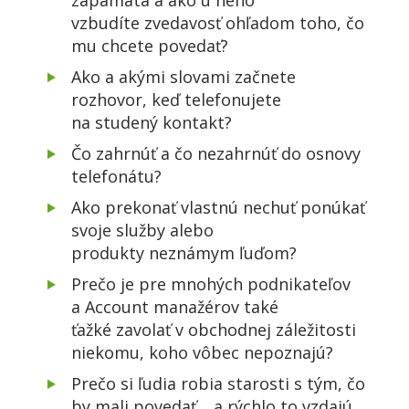
vzbudíte zvedavosť ohľadom toho, čo
mu chcete povedať?
Ako a akými slovami začnete
rozhovor, keď telefonujete
na studený kontakt?
Čo zahrnúť a čo nezahrnúť do osnovy
telefonátu?
Ako prekonať vlastnú nechuť ponúkať
svoje služby alebo
produkty neznámym ľuďom?
Prečo je pre mnohých podnikateľov
a Account manažérov také
ťažké zavolať v obchodnej záležitosti
niekomu, koho vôbec nepoznajú?
Prečo si ľudia robia starosti s tým, čo
by mali povedať… a rýchlo to vzdajú