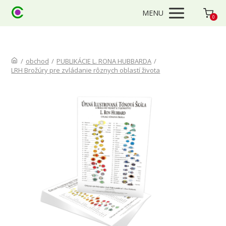
MENU
0
/
obchod
/
PUBLIKÁCIE L. RONA HUBBARDA
/
LRH Brožúry pre zvládanie rôznych oblastí života