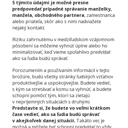
S týmito údajmi je možné presne
predpovedať prípadné správanie manželky,
manžela, obchodného partnera
, zamestnanca
alebo priateľa, skôr ako s nimi nadviažete
nejaký kontakt.
Riziku zahrnutému v medziľudskom vzájomnom
pôsobení sa môžeme vyhnúť úplne alebo ho
minimalizovať, keď vieme spoľahlivo predvídať
ako sa ľudia budú správať.
Porozumením a používaním informácií v tejto
brožúre, budú všetky stránky ľudských vzťahov
produktívejšie a uspokojivejšie. Budete vedieť,
s kým sa stretávať a komu sa vyhnúť, a budete
schopní pomôcť tým, ktorí sa zietajú
v nepríjemných situáciách s druhými.
Predstavte si, že budete vo veľmi krátkom
čase vedieť, ako sa ľudia budú správať
v akejkoľvek danej situácii.
Takáto vec je
možná a môžete byť schopní predvídať to vždy