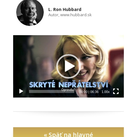
L. Ron Hubbard
Autor, www.hubbard.sk
Video
prehrávač
00:00
|
06:36
1.00x
« Späť na hlavné