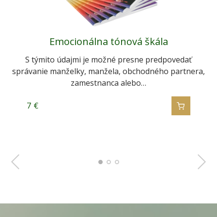
Základy PR (public relations)
Emocionálna tónová škála
Komunikácia
Neviete, ako presadiť dobrý produkt alebo myšlienku
S týmito údajmi je možné presne predpovedať
"Človek je živý do tej miery, do akej dokáže
správanie manželky, manžela, obchodného partnera,
a dostať ich medzi ľudí? Public relations…
komunikovať.” Ako má človek hovoriť,…
zamestnanca alebo…
7
7
7
€
€
€