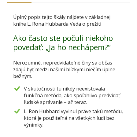
Úplný popis tejto škály nájdete v základnej
knihe L. Rona Hubbarda Veda o prežití
Ako často ste počuli niekoho
povedať: „Ja ho nechápem?“
Nerozumné, nepredvídateľné činy sa občas
zdajú byť medzi našimi blízkymi niečím úplne
bežným.
V skutočnosti tu nikdy neexistovala
funkčná metóda, ako spoľahlivo predvídať
ľudské správanie – až teraz.
L. Ron Hubbard vyvinul práve takú metódu,
ktorá je použiteľná na všetkých ľudí bez
výnimky.