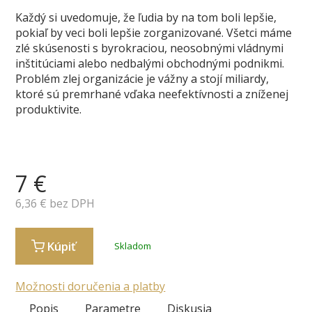
Každý si uvedomuje, že ľudia by na tom boli lepšie,
pokiaľ by veci boli lepšie zorganizované. Všetci máme
zlé skúsenosti s byrokraciou, neosobnými vládnymi
inštitúciami alebo nedbalými obchodnými podnikmi.
Problém zlej organizácie je vážny a stojí miliardy,
ktoré sú premrhané vďaka neefektívnosti a zníženej
produktivite.
7
€
6,36
€ bez DPH
Kúpiť
Skladom
Možnosti doručenia a platby
Popis
Parametre
Diskusia