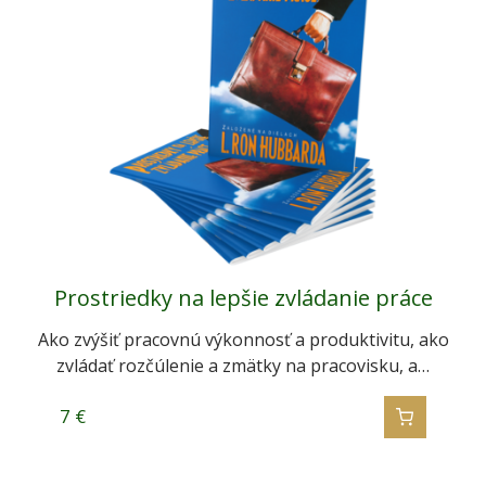
Prostriedky na lepšie zvládanie práce
Komunikácia
Úlohy a ciele
Ako zvýšiť pracovnú výkonnosť a produktivitu, ako
Ako človek dosiahne, aby sa niečo urobilo? Ako
"Človek je živý do tej miery, do akej dokáže
zvládať rozčúlenie a zmätky na pracovisku, a…
uskutoční svoje sny alebo dotiahne plán…
komunikovať.” Ako má človek hovoriť,…
7
7
7
€
€
€