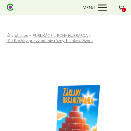
MENU
0
/
obchod
/
PUBLIKÁCIE L. RONA HUBBARDA
/
LRH Brožúry pre zvládanie rôznych oblastí života